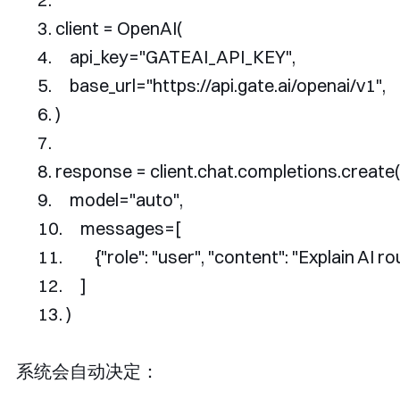
client 
=
OpenAI
(
    api_key
=
"GATEAI_API_KEY"
,
    base_url
=
"https://api.gate.ai/openai/v1"
,
)
response 
=
 client
.
chat
.
completions
.
create
(
    model
=
"auto"
,
    messages
=[
{
"role"
:
"user"
,
"content"
:
"Explain AI r
]
)
系统会自动决定：