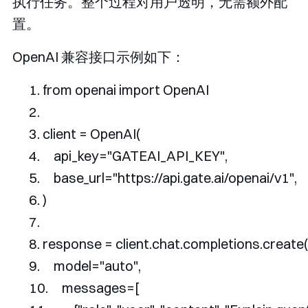
执行任务。整个过程对用户透明，无需额外配
置。
OpenAI 兼容接口示例如下：
from
 openai 
import
OpenAI
client 
=
OpenAI
(
    api_key
=
"GATEAI_API_KEY"
,
    base_url
=
"https://api.gate.ai/openai/v1"
,
)
response 
=
 client
.
chat
.
completions
.
create
(
    model
=
"auto"
,
    messages
=[