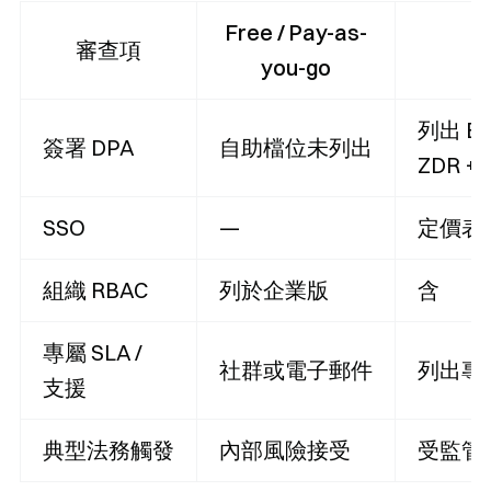
Free / Pay-as-
審查項
you-go
列出 Ent
簽署 DPA
自助檔位未列出
ZDR + 
SSO
—
定價表
組織 RBAC
列於企業版
含
專屬 SLA /
社群或電子郵件
列出專
支援
典型法務觸發
內部風險接受
受監管