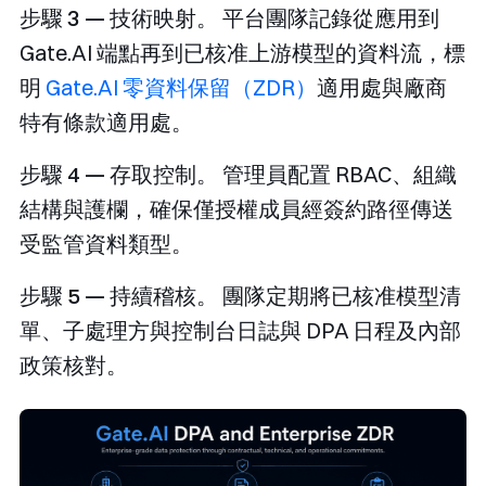
步驟 3 — 技術映射。
平台團隊記錄從應用到
Gate.AI 端點再到已核准上游模型的資料流，標
明
Gate.AI 零資料保留（ZDR）
適用處與廠商
特有條款適用處。
步驟 4 — 存取控制。
管理員配置 RBAC、組織
結構與護欄，確保僅授權成員經簽約路徑傳送
受監管資料類型。
步驟 5 — 持續稽核。
團隊定期將已核准模型清
單、子處理方與控制台日誌與 DPA 日程及內部
政策核對。