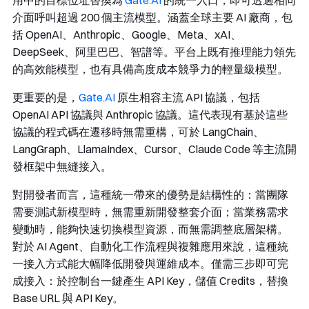
用中的目標位址替換為
Gate.AI
的統一入口，即可透過相同
介面呼叫超過 200 個主流模型。涵蓋全球主要 AI 廠商，包
括 OpenAI、Anthropic、Google、Meta、xAI、
DeepSeek、阿里巴巴、智譜等。平台上既有推理能力領先
的高效能模型，也有具備高度成本競爭力的輕量級模型。
更重要的是，
Gate.AI
原生相容主流 API 協議，包括
OpenAI API 協議與 Anthropic 協議。這代表現有基於這些
協議的程式碼在遷移時無需重構，可於 LangChain、
LangGraph、LlamaIndex、Cursor、Claude Code 等主流開
發框架中無縫接入。
對開發者而言，這種統一帶來的優勢是結構性的：當團隊
需要測試新模型時，無需重新開發整套介面；當業務需求
變動時，能夠快速切換模型資源，而無需調整底層架構。
對於 AI Agent、自動化工作流程與複雜應用來說，這種統
一接入方式能大幅降低開發與運維成本。僅需三步即可完
成接入：於控制台一鍵產生 API Key，儲值 Credits，替換
Base URL 與 API Key。