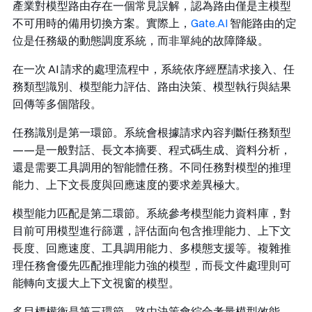
產業對模型路由存在一個常見誤解，認為路由僅是主模型
不可用時的備用切換方案。實際上，
Gate.AI
智能路由的定
位是任務級的動態調度系統，而非單純的故障降級。
在一次 AI 請求的處理流程中，系統依序經歷請求接入、任
務類型識別、模型能力評估、路由決策、模型執行與結果
回傳等多個階段。
任務識別是第一環節。系統會根據請求內容判斷任務類型
——是一般對話、長文本摘要、程式碼生成、資料分析，
還是需要工具調用的智能體任務。不同任務對模型的推理
能力、上下文長度與回應速度的要求差異極大。
模型能力匹配是第二環節。系統參考模型能力資料庫，對
目前可用模型進行篩選，評估面向包含推理能力、上下文
長度、回應速度、工具調用能力、多模態支援等。複雜推
理任務會優先匹配推理能力強的模型，而長文件處理則可
能轉向支援大上下文視窗的模型。
多目標權衡是第三環節。路由決策會綜合考量模型效能、