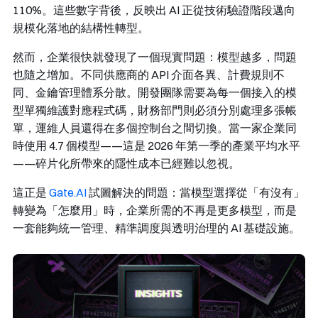
110%。這些數字背後，反映出 AI 正從技術驗證階段邁向
規模化落地的結構性轉型。
然而，企業很快就發現了一個現實問題：模型越多，問題
也隨之增加。不同供應商的 API 介面各異、計費規則不
同、金鑰管理體系分散。開發團隊需要為每一個接入的模
型單獨維護對應程式碼，財務部門則必須分別處理多張帳
單，運維人員還得在多個控制台之間切換。當一家企業同
時使用 4.7 個模型——這是 2026 年第一季的產業平均水平
——碎片化所帶來的隱性成本已經難以忽視。
這正是
Gate.AI
試圖解決的問題：當模型選擇從「有沒有」
轉變為「怎麼用」時，企業所需的不再是更多模型，而是
一套能夠統一管理、精準調度與透明治理的 AI 基礎設施。