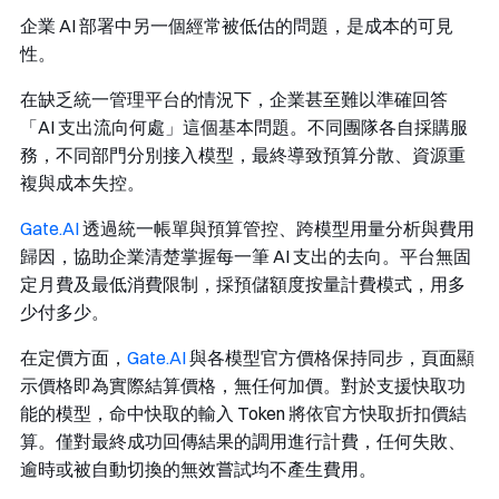
企業 AI 部署中另一個經常被低估的問題，是成本的可見
性。
在缺乏統一管理平台的情況下，企業甚至難以準確回答
「AI 支出流向何處」這個基本問題。不同團隊各自採購服
務，不同部門分別接入模型，最終導致預算分散、資源重
複與成本失控。
Gate.AI
透過統一帳單與預算管控、跨模型用量分析與費用
歸因，協助企業清楚掌握每一筆 AI 支出的去向。平台無固
定月費及最低消費限制，採預儲額度按量計費模式，用多
少付多少。
在定價方面，
Gate.AI
與各模型官方價格保持同步，頁面顯
示價格即為實際結算價格，無任何加價。對於支援快取功
能的模型，命中快取的輸入 Token 將依官方快取折扣價結
算。僅對最終成功回傳結果的調用進行計費，任何失敗、
逾時或被自動切換的無效嘗試均不產生費用。