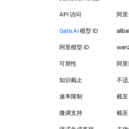
API 访问
阿里云
Gate.AI
模型 ID
alib
阿里模型 ID
wan
可用性
阿里
知识截止
不适
速率限制
截至
微调支持
截至