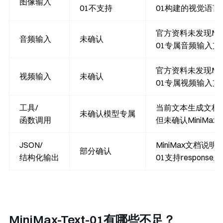
图像输入
01不支持
01构建的视觉语言
官方资料未发现MiniM
音频输入
未确认
01专属音频输入支
官方资料未发现MiniM
视频输入
未确认
01专属视频输入支
工具/
当前文本生成文档
未确认模型专属
函数调用
但未确认MiniMax-
JSON/
MiniMax文档说明仅Mi
部分确认
结构化输出
01支持
response_f
MiniMax-Text-01有哪些不足？