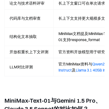
论文与技术语料评审
长上下文窗口可在单次请求中
代码库与文档审查
长上下文支持更大规模多文件
MiniMax文档提及MiniMax-Tex
结构化文本抽取
01支持
response_format
开放权重长上下文评测
官方资料开放模型用于研究与
官方MiniMax资料与
Qwen2.5
LLM对比评测
Instruct
及
Llama 3.1 405B Ins
MiniMax-Text-01与Gemini 1.5 Pro、
Claude 3.5 Sonnet的对比如何？