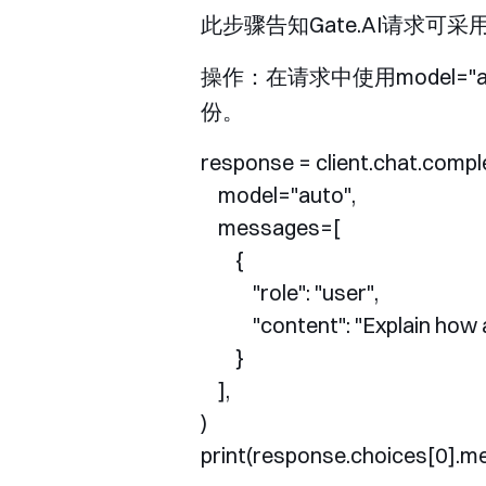
此步骤告知Gate.AI请求可
操作：在请求中使用
model="a
份。
response = client.chat.comple
    model="auto",

    messages=[

        {

            "role": "user",

            "content": "Explain 
        }

    ],

)
