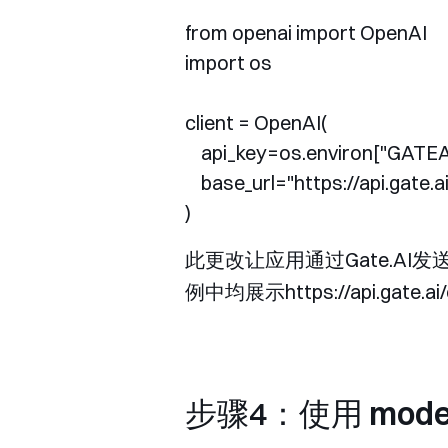
from openai import OpenAI

import os

client = OpenAI(

    api_key=os.environ["GATEA
    base_url="https://api.gate.a
此更改让应用通过Gate.AI
例中均展示
https://api.gate.a
步骤4：使用
mode