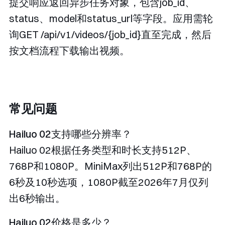
提交响应返回异步任务对象，包含
job_id
、
status
、
model
和
status_url
等字段。应用需轮
询
GET /api/v1/videos/{job_id}
直至完成，然后
按文档流程下载输出视频。
常见问题
Hailuo 02支持哪些分辨率？
Hailuo 02根据任务类型和时长支持512P、
768P和1080P。MiniMax列出512P和768P的
6秒及10秒选项，1080P截至2026年7月仅列
出6秒输出。
Hailuo 02价格是多少？