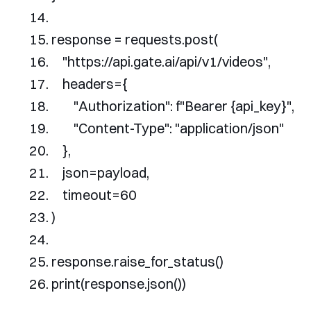
response 
=
 requests
.
post
(
"https://api.gate.ai/api/v1/videos"
,
    headers
={
"Authorization"
:
 f
"Bearer {api_key}"
,
"Content-Type"
:
"application/json"
},
    json
=
payload
,
    timeout
=
60
)
response
.
raise_for_status
()
print
(
response
.
json
())