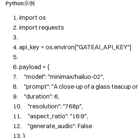
Python示例
import
 os
import
 requests
api_key 
=
 os
.
environ
[
"GATEAI_API_KEY"
]
payload 
=
{
"model"
:
"minimax/hailuo-02"
,
"prompt"
:
"A close-up of a glass teacup on
"duration"
:
6
,
"resolution"
:
"768p"
,
"aspect_ratio"
:
"16:9"
,
"generate_audio"
:
False
}