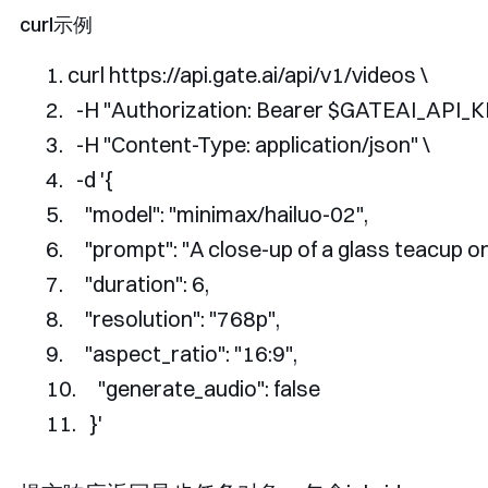
curl示例
curl https
:
//api.gate.ai/api/v1/videos \
-
H 
"Authorization: Bearer $GATEAI_API_K
-
H 
"Content-Type: application/json"
 \
-
d 
'{
    "model": "minimax/hailuo-02",
    "prompt": "A close-up of a glass teacup o
    "duration": 6,
    "resolution": "768p",
    "aspect_ratio": "16:9",
    "generate_audio": false
  }'