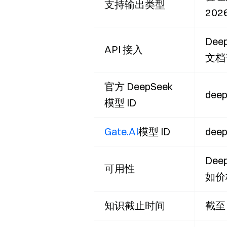
支持输出类型
20
Deep
API 接入
文档
官方 DeepSeek
dee
模型 ID
Gate.AI
模型 ID
deep
Dee
可用性
如价
知识截止时间
截至