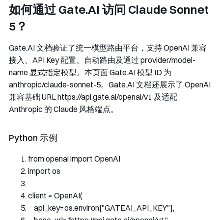
如何通过 Gate.AI 访问 Claude Sonnet
5？
Gate.AI 文档验证了统一模型路由平台，支持 OpenAI 兼容
接入、API Key 配置、自动路由及通过
provider/model-
name
显式指定模型。本页面 Gate.AI 模型 ID 为
anthropic/claude-sonnet-5
。Gate.AI 文档还展示了 OpenAI
兼容基础 URL
https://api.gate.ai/openai/v1
及适配
Anthropic 的 Claude 风格端点。
Python 示例
from
 openai 
import
OpenAI
import
 os
client 
=
OpenAI
(
    api_key
=
os
.
environ
[
"GATEAI_API_KEY"
],