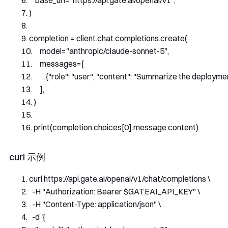
    base_url
=
"https://api.gate.ai/openai/v1"
,
)
completion 
=
 client
.
chat
.
completions
.
create
(
    model
=
"anthropic/claude-sonnet-5"
,
    messages
=[
{
"role"
:
"user"
,
"content"
:
"Summarize the deployment
],
)
print
(
completion
.
choices
[
0
].
message
.
content
)
curl 示例
curl https
:
//api.gate.ai/openai/v1/chat/completions \
-
H 
"Authorization: Bearer $GATEAI_API_KEY"
 \
-
H 
"Content-Type: application/json"
 \
-
d 
'{