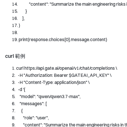
"content"
:
"Summarize the main engineering risks in
}
],
)
print
(
response
.
choices
[
0
].
message
.
content
)
curl 範例
curl https
:
//api.gate.ai/openai/v1/chat/completions \
-
H 
"Authorization: Bearer $GATEAI_API_KEY"
 \
-
H 
"Content-Type: application/json"
 \
-
d 
'{
    "model": "qwen/qwen3.7-max",
    "messages": [
      {
        "role": "user",
        "content": "Summarize the main engineering risks in t