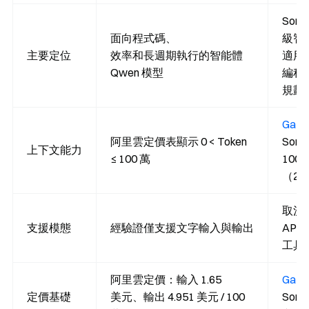
Sonn
面向程式碼、
級智
主要定位
效率和長週期執行的智能體
適用
Qwen 模型
編程
規劃
Gate.
阿里雲定價表顯示 0 < Token
Sonn
上下文能力
≤ 100 萬
100
（20
取決於 
支援模態
經驗證僅支援文字輸入與輸出
API
工具
阿里雲定價：輸入 1.65
Gate.
定價基礎
美元、輸出 4.951 美元 / 100
Sonne