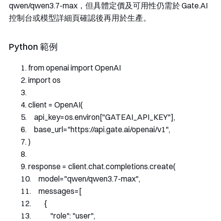
qwen/qwen3.7-max
，但具體定價及可用性仍需於 Gate.AI
控制台或模型詳細頁確認後再用於生產。
Python 範例
from
 openai 
import
OpenAI
import
 os
client 
=
OpenAI
(
    api_key
=
os
.
environ
[
"GATEAI_API_KEY"
],
    base_url
=
"https://api.gate.ai/openai/v1"
,
)
response 
=
 client
.
chat
.
completions
.
create
(
    model
=
"qwen/qwen3.7-max"
,
    messages
=[
{
"role"
:
"user"
,