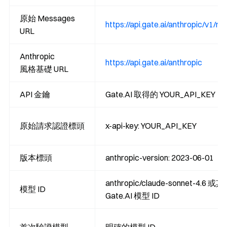
原始 Messages
https://api.gate.ai/anthropic/v1/
URL
Anthropic
https://api.gate.ai/anthropic
風格基礎 URL
API 金鑰
Gate.AI 取得的 YOUR_API_KEY
原始請求認證標頭
x-api-key: YOUR_API_KEY
版本標頭
anthropic-version: 2023-06-01
anthropic/claude-sonnet-4.6 或
模型 ID
Gate.AI 模型 ID