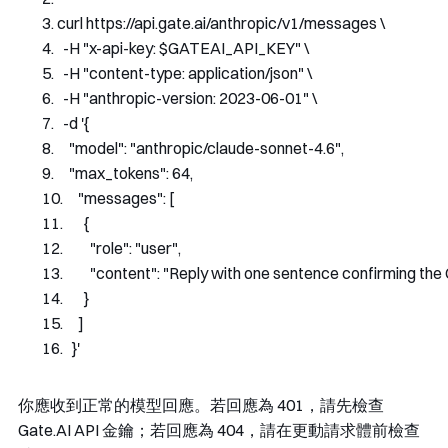
curl https
://
api
.
gate
.
ai
/
anthropic
/
v1
/
messages \
-
H 
"x-api-key: $GATEAI_API_KEY"
 \
-
H 
"content-type: application/json"
 \
-
H 
"anthropic-version: 2023-06-01"
 \
-
d 
'{
    "model": "anthropic/claude-sonnet-4.6",
    "max_tokens": 64,
    "messages": [
      {
        "role": "user",
        "content": "Reply with one sentence confirming the
      }
    ]
  }'
你應收到正常的模型回應。若回應為
401
，請先檢查
Gate.AI API 金鑰；若回應為
404
，請在更動請求體前檢查