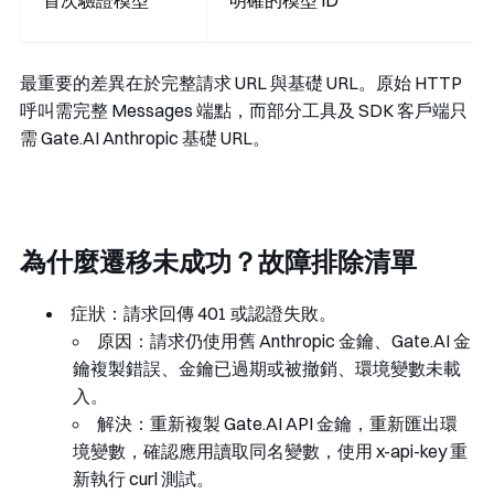
首次驗證模型
明確的模型 ID
最重要的差異在於完整請求 URL 與基礎 URL。原始 HTTP
呼叫需完整 Messages 端點，而部分工具及 SDK 客戶端只
需 Gate.AI Anthropic 基礎 URL。
為什麼遷移未成功？故障排除清單
症狀：請求回傳
401
或認證失敗。
原因：請求仍使用舊 Anthropic 金鑰、Gate.AI 金
鑰複製錯誤、金鑰已過期或被撤銷、環境變數未載
入。
解決：重新複製 Gate.AI API 金鑰，重新匯出環
境變數，確認應用讀取同名變數，使用
x-api-key
重
新執行 curl 測試。