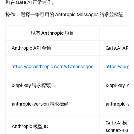
夠在 Gate.AI 正常運作。
操作：
選擇一筆可用的 Anthropic Messages 請求並標記：
現有 Anthropic 項目
Anthropic API 金鑰
Gate.AI API
https://api.anthropic.com/v1/messages
https://api.g
x-api-key 請求標頭
x-api-key: Y
anthropic-version 請求標頭
anthropic-ve
Gate.AI 模型 
Anthropic 模型 ID
sonnet-4.6