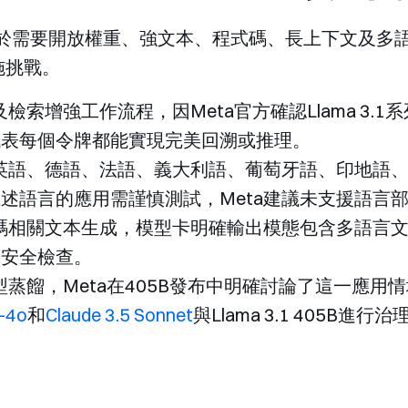
nstruct適用於需要開放權重、強文本、程式碼、長上下
施挑戰。
索增強工作流程，因Meta官方確認Llama 3.1
代表每個令牌都能實現完美回溯或推理。
英語、德語、法語、義大利語、葡萄牙語、印地語
述語言的應用需謹慎測試，Meta建議未支援語言
碼相關文本生成，模型卡明確輸出模態包含多語言
及安全檢查。
蒸餾，Meta在405B發布中明確討論了這一應用
-4o
和
Claude 3.5 Sonnet
與Llama 3.1 405B