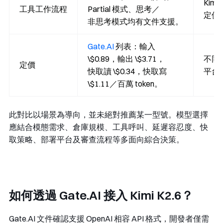
Kimi
工具工作流程
Partial 模式、思考／
定價
非思考模式均有文件支援。
Gate.AI
列表：輸入
\$0.89，輸出 \$3.71，
不同
定價
快取讀 \$0.34，快取寫
平台
\$1.11／百萬 token。
此對比以場景為導向，並未絕對推薦某一型號。模型選擇
應結合模態需求、倉庫規模、工具呼叫、延遲容忍度、快
取策略、部署平台及審查流程等多面向綜合決策。
如何透過 Gate.AI 接入 Kimi K2.6？
Gate.AI 文件確認支援 OpenAI 相容 API 格式，開發者僅需