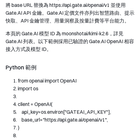
將 base URL 替換為
https://api.gate.ai/openai/v1
並使用
Gate.AI API 金鑰。Gate.AI 定價文件亦列出智慧路由、提示
快取、API 金鑰管理、用量洞察及按量計費等平台能力。
本頁的 Gate.AI 模型 ID 為
moonshotai/kimi-k2.6
，詳見
Gate.AI 列表。以下範例採用已驗證的 Gate.AI OpenAI 相容
接入方式及模型 ID。
Python 範例
from
 openai 
import
OpenAI
import
 os
client 
=
OpenAI
(
    api_key
=
os
.
environ
[
"GATEAI_API_KEY"
],
    base_url
=
"https://api.gate.ai/openai/v1"
,
)