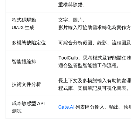
重構與除錯。
程式碼驅動
文字、圖片、
UI/UX 生成
影片輸入可協助需求轉化為實作方案
多模態缺陷定位
可綜合分析截圖、錄影、流程圖及文字 
ToolCalls、思考模式及智能體任務
智能體編排
適合監管型智能體工作流程。
長上下文及多模態輸入有助於處理複
技術文件分析
程式庫、架構筆記及可視化圖表。
成本敏感型 API
Gate.AI
列表區分輸入、輸出、快取
測試