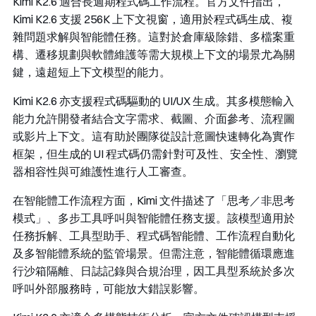
Kimi K2.6 適合長週期程式碼工作流程。官方文件指出，
Kimi K2.6 支援 256K 上下文視窗，適用於程式碼生成、複
雜問題求解與智能體任務。這對於倉庫級除錯、多檔案重
構、遷移規劃與軟體維護等需大規模上下文的場景尤為關
鍵，遠超短上下文模型的能力。
Kimi K2.6 亦支援程式碼驅動的 UI/UX 生成。其多模態輸入
能力允許開發者結合文字需求、截圖、介面參考、流程圖
或影片上下文。這有助於團隊從設計意圖快速轉化為實作
框架，但生成的 UI 程式碼仍需針對可及性、安全性、瀏覽
器相容性與可維護性進行人工審查。
在智能體工作流程方面，Kimi 文件描述了「思考／非思考
模式」、多步工具呼叫與智能體任務支援。該模型適用於
任務拆解、工具型助手、程式碼智能體、工作流程自動化
及多智能體系統的監管場景。但需注意，智能體循環應進
行沙箱隔離、日誌記錄與合規治理，因工具型系統於多次
呼叫外部服務時，可能放大錯誤影響。