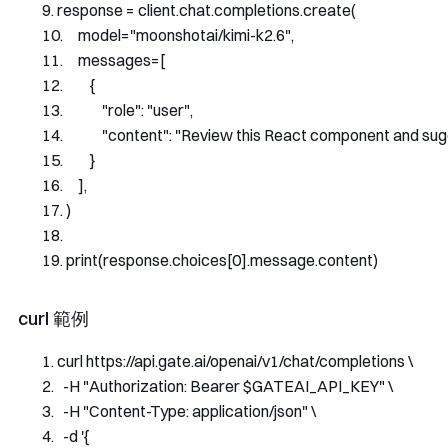
response 
=
 client
.
chat
.
completions
.
create
(
    model
=
"moonshotai/kimi-k2.6"
,
    messages
=[
{
"role"
:
"user"
,
"content"
:
"Review this React component and sugg
}
],
)
print
(
response
.
choices
[
0
].
message
.
content
)
curl 範例
curl https
:
//api.gate.ai/openai/v1/chat/completions \
-
H 
"Authorization: Bearer $GATEAI_API_KEY"
 \
-
H 
"Content-Type: application/json"
 \
-
d 
'{