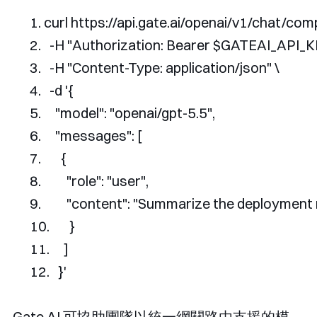
curl https
:
//api.gate.ai/openai/v1/chat/comp
-
H 
"Authorization: Bearer $GATEAI_API_K
-
H 
"Content-Type: application/json"
 \
-
d 
'{
    "model": "openai/gpt-5.5",
    "messages": [
      {
        "role": "user",
        "content": "Summarize the deployment 
      }
    ]
  }'
Gate.AI 可協助團隊以統一網關路由支援的模