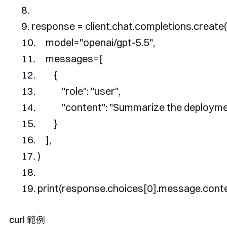
response 
=
 client
.
chat
.
completions
.
create
(
    model
=
"openai/gpt-5.5"
,
    messages
=[
{
"role"
:
"user"
,
"content"
:
"Summarize the deployment 
}
],
)
print
(
response
.
choices
[
0
].
message
.
cont
curl 範例