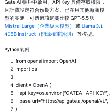
Gate.AI 帳戶中啟用、API Key 具備存取權限，
且計費設定符合預期方案。已在用其他廠商模
型的團隊，可透過該網關比較 GPT-5.5 與
Mistral Large（企業級大模型）
或
Llama 3.1
405B Instruct（開源權重評測）
等模型。
Python 範例
from
 openai 
import
OpenAI
import
 os
client 
=
OpenAI
(
    api_key
=
os
.
environ
[
"GATEAI_API_KEY"
],
    base_url
=
"https://api.gate.ai/openai/v1"
,
)