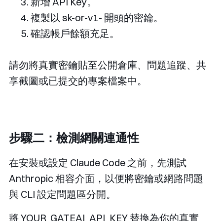
新增 API Key。
複製以
sk-or-v1-
開頭的密鑰。
確認帳戶餘額充足。
請勿將真實密鑰貼至公開倉庫、問題追蹤、共
享截圖或已提交的專案檔案中。
步驟二：檢測網關連通性
在安裝或設定 Claude Code 之前，先測試
Anthropic 相容介面，以便將密鑰或網路問題
與 CLI 設定問題區分開。
將
YOUR_GATEAI_API_KEY
替換為你的真實