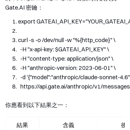
Gate.AI 密鑰：
export GATEAI_API_KEY
=
"YOUR_GATEAI_
curl 
-
s 
-
o 
/
dev
/
null 
-
w 
"%{http_code}"
 \
-
H 
"x-api-key: $GATEAI_API_KEY"
 \
-
H 
"content-type: application/json"
 \
-
H 
"anthropic-version: 2023-06-01"
 \
-
d 
'{"model":"anthropic/claude-sonnet-4.6",
  https
://
api
.
gate
.
ai
/
anthropic
/
v1
/
messages
你應看到以下結果之一：
結果
含義
後