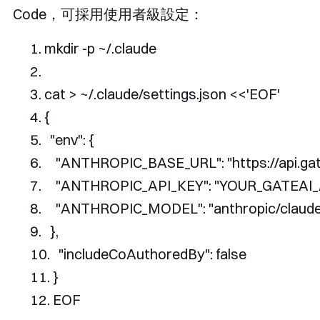
Code，可採用使用者級設定：
mkdir 
-
p 
~/.
claude
cat 
>
~/.
claude
/
settings
.
json 
<<
'EOF'
{
"env"
:
{
"ANTHROPIC_BASE_URL"
:
"https://api.ga
"ANTHROPIC_API_KEY"
:
"YOUR_GATEAI_
"ANTHROPIC_MODEL"
:
"anthropic/claud
},
"includeCoAuthoredBy"
:
 false
}
EOF