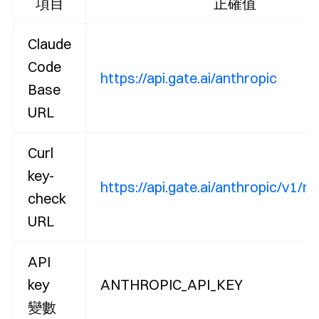
項目
正確值
Claude
Code
https://api.gate.ai/anthropic
Base
URL
Curl
key-
https://api.gate.ai/anthropic/v1/
check
URL
API
key
ANTHROPIC_API_KEY
變數